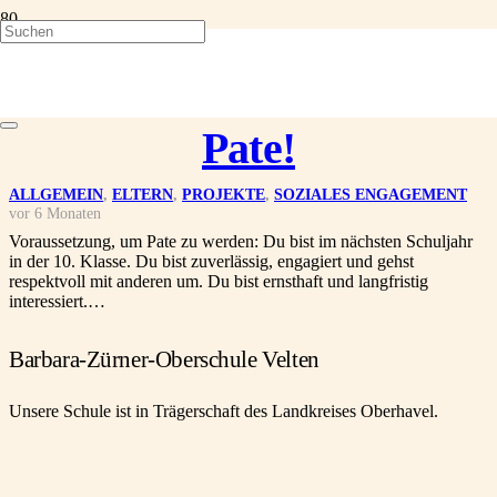
Wir suchen dich! Werde
Pate!
ALLGEMEIN
,
ELTERN
,
PROJEKTE
,
SOZIALES ENGAGEMENT
vor 6 Monaten
Voraussetzung, um Pate zu werden: Du bist im nächsten Schuljahr
in der 10. Klasse. Du bist zuverlässig, engagiert und gehst
respektvoll mit anderen um. Du bist ernsthaft und langfristig
interessiert.…
Barbara-Zürner-Oberschule Velten
Unsere Schule ist in Trägerschaft des Landkreises Oberhavel.