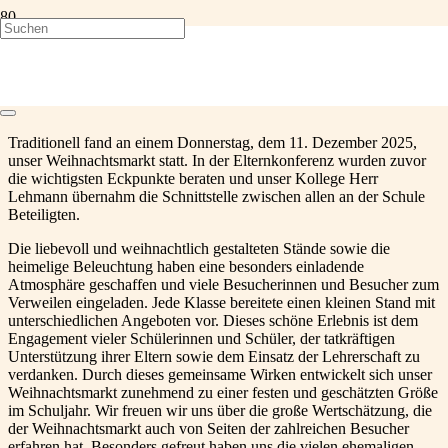
Weihnachtsmarkt an der BZO
Traditionell fand an einem Donnerstag, dem 11. Dezember 2025,
unser Weihnachtsmarkt statt. In der Elternkonferenz wurden zuvor
die wichtigsten Eckpunkte beraten und unser Kollege Herr
Lehmann übernahm die Schnittstelle zwischen allen an der Schule
Beteiligten.
Die liebevoll und weihnachtlich gestalteten Stände sowie die
heimelige Beleuchtung haben eine besonders einladende
Atmosphäre geschaffen und viele Besucherinnen und Besucher zum
Verweilen eingeladen. Jede Klasse bereitete einen kleinen Stand mit
unterschiedlichen Angeboten vor. Dieses schöne Erlebnis ist dem
Engagement vieler Schülerinnen und Schüler, der tatkräftigen
Unterstützung ihrer Eltern sowie dem Einsatz der Lehrerschaft zu
verdanken. Durch dieses gemeinsame Wirken entwickelt sich unser
Weihnachtsmarkt zunehmend zu einer festen und geschätzten Größe
im Schuljahr. Wir freuen wir uns über die große Wertschätzung, die
der Weihnachtsmarkt auch von Seiten der zahlreichen Besucher
erfahren hat. Besonders gefreut haben uns die vielen ehemaligen