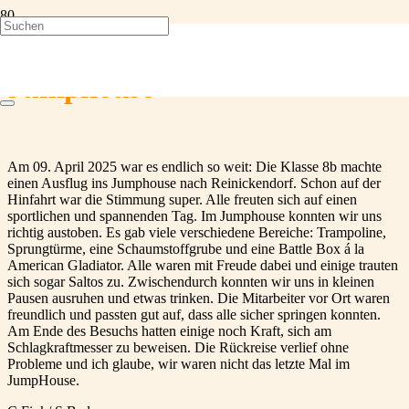
Ausflug der Klasse 8b ins
Jumphouse
Am 09. April 2025 war es endlich so weit: Die Klasse 8b machte
einen Ausflug ins Jumphouse nach Reinickendorf. Schon auf der
Hinfahrt war die Stimmung super. Alle freuten sich auf einen
sportlichen und spannenden Tag. Im Jumphouse konnten wir uns
richtig austoben. Es gab viele verschiedene Bereiche: Trampoline,
Sprungtürme, eine Schaumstoffgrube und eine Battle Box á la
American Gladiator. Alle waren mit Freude dabei und einige trauten
sich sogar Saltos zu. Zwischendurch konnten wir uns in kleinen
Pausen ausruhen und etwas trinken. Die Mitarbeiter vor Ort waren
freundlich und passten gut auf, dass alle sicher springen konnten.
Am Ende des Besuchs hatten einige noch Kraft, sich am
Schlagkraftmesser zu beweisen. Die Rückreise verlief ohne
Probleme und ich glaube, wir waren nicht das letzte Mal im
JumpHouse.