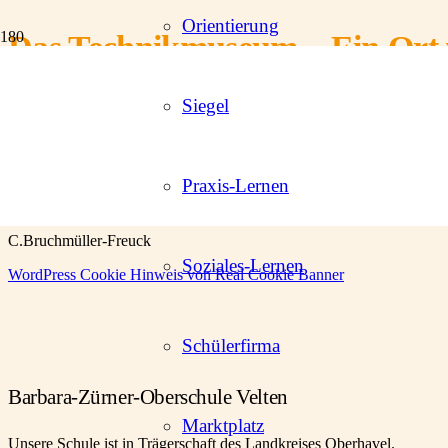
Orientierung
Das Technikmuseum – Ein Ort 
Siegel
Das Technikmuseum bietet einzigartige Gelegenheiten, Unterrichtsinha
Entwicklung der Technik hautnah erleben, von den Anfängen der Ei
Unsere Exkursion ermöglichte es, theoretisches Wissen praktisch an
Praxis-Lernen
Vielfalt der Exponate war beeindruckend.
Insgesamt hat der Besuch des Technikmuseums Berlin den Unterricht b
C.Bruchmüller-Freuck
Soziales-Lernen
WordPress Cookie Hinweis von Real Cookie Banner
Schülerfirma
Barbara-Zürner-Oberschule Velten
Marktplatz
Unsere Schule ist in Trägerschaft des Landkreises Oberhavel.