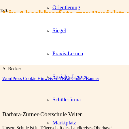
Orientierung
Ein Abschlussfoto zur Projekt
Siegel
Im Rahmen der Projektwoche „Herausforderungen“ haben sich alle Sch
Motto unterlegt war. Leider kamen die Farben auf dem Foto nicht so z
Herrn Bednarz für das Foto.
Praxis-Lernen
A. Becker
Soziales-Lernen
WordPress Cookie Hinweis von Real Cookie Banner
Schülerfirma
Barbara-Zürner-Oberschule Velten
Marktplatz
Unsere Schule ist in Trägerschaft des Landkreises Oberhavel.