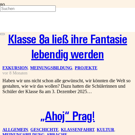
Future oder Fiction? Die
Klasse 8a ließ ihre Fantasie
lebendig werden
EXKURSION
,
MEINUNGSBILDUNG
,
PROJEKTE
vor 8 Monaten
Haben wir uns nicht schon alle gewünscht, wir könnten die Welt so
gestalten, wie wir das wollen? Dazu hatten die Schülerinnen und
Schüler der Klasse 8a am 3. Dezember 2025…
„Ahoj“ Prag!
ALLGEMEIN
,
GESCHICHTE
,
KLASSENFAHRT
,
KULTUR
,
MEINUNGSBILDUNG
,
SPRACHE